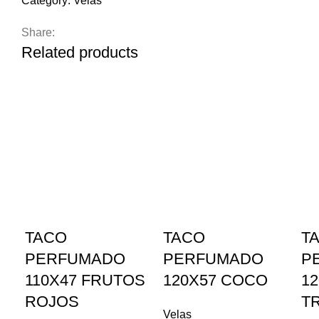
Category:
Velas
Share:
Related products
TACO
TACO
T
PERFUMADO
PERFUMADO
P
110X47 FRUTOS
120X57 COCO
12
ROJOS
T
Velas