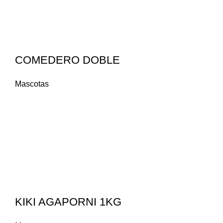
COMEDERO DOBLE
Mascotas
KIKI AGAPORNI 1KG