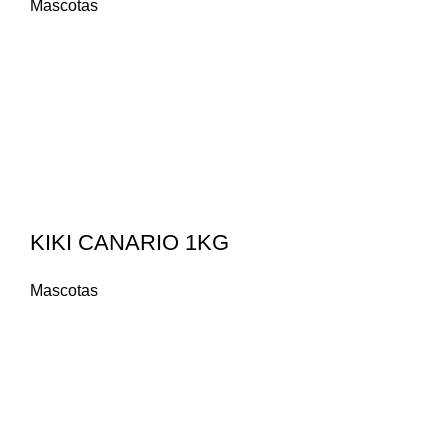
Mascotas
KIKI CANARIO 1KG
Mascotas