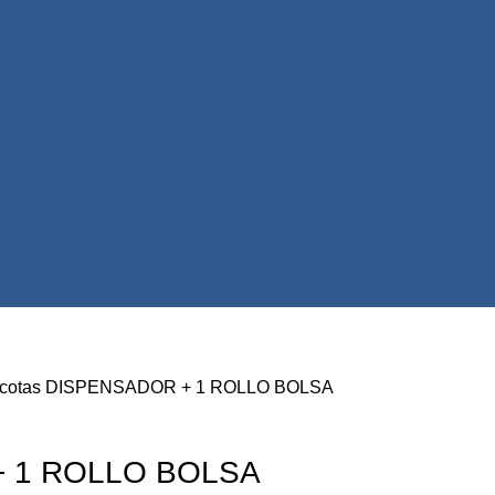
cotas
DISPENSADOR + 1 ROLLO BOLSA
 1 ROLLO BOLSA