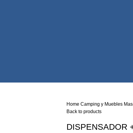
Home
Camping y Muebles
Mas
Back to products
DISPENSADOR +