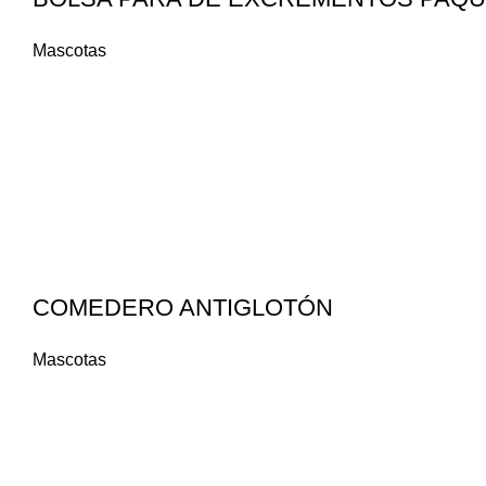
Mascotas
COMEDERO ANTIGLOTÓN
Mascotas