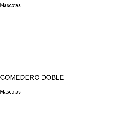
Mascotas
COMEDERO DOBLE
Mascotas