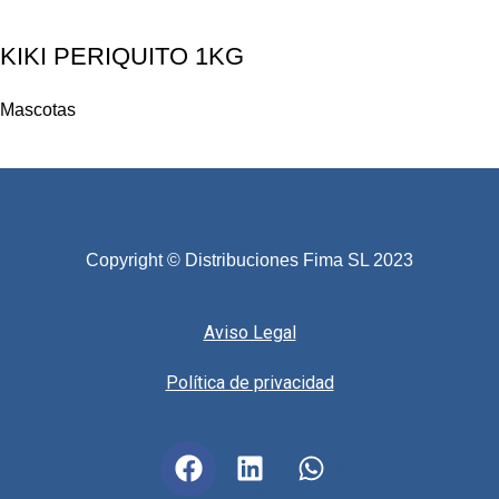
KIKI PERIQUITO 1KG
Mascotas
Copyright © Distribuciones Fima SL 2023
Aviso Legal
Política de privacidad